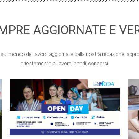
MPRE AGGIORNATE E VER
e sul mondo del lavoro aggiornate dalla nostra redazione: appr
orientamento al lavoro, bandi, concorsi.