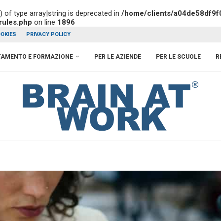
) of type array|string is deprecated in
/home/clients/a04de58df9f
rules.php
on line
1896
OKIES
PRIVACY POLICY
TAMENTO E FORMAZIONE
PER LE AZIENDE
PER LE SCUOLE
R