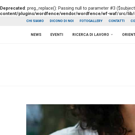
Deprecated
: preg_replace(): Passing null to parameter #3 ($subject
content/plugins/wordfence/vendor/wordfence/wf-waf/src/lib/
CHI SIAMO
DICONO DI NOI
FOTOGALLERY
CONTATTI
CO
NEWS
EVENTI
RICERCA DI LAVORO
ORIEN