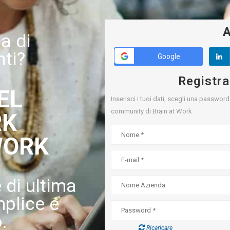
A
ca di
nti?
Google
Registra
EL
Inserisci i tuoi dati, scegli una passwor
community di Brain at Work
RK
WORK
e di ultima
plice e
.
Ricaricare