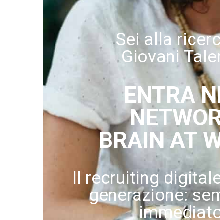
Sei alla ricer
Giovani Tale
ENTRA N
NETWO
BRAIN AT 
Il recruiting digital
generazione: sem
immediato