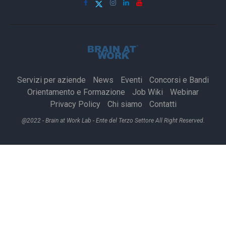
Servizi per aziende
News
Eventi
Concorsi e Bandi
Orientamento e Formazione
Job Wiki
Webinar
Privacy Policy
Chi siamo
Contatti
@2022 - Brain at Work Lab - Ente del Terzo Settore All Right Reserved.