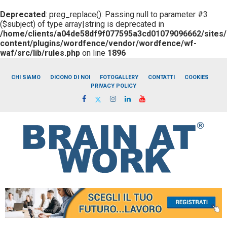
Deprecated
: preg_replace(): Passing null to parameter #3
($subject) of type array|string is deprecated in
/home/clients/a04de58df9f077595a3cd01079096662/sites/b
content/plugins/wordfence/vendor/wordfence/wf-
waf/src/lib/rules.php
on line
1896
CHI SIAMO
DICONO DI NOI
FOTOGALLERY
CONTATTI
COOKIES
PRIVACY POLICY