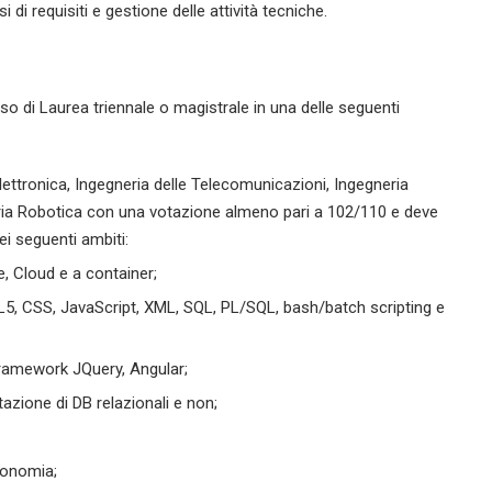
i di requisiti e gestione delle attività tecniche.
o di Laurea triennale o magistrale in una delle seguenti
lettronica, Ingegneria delle Telecomunicazioni, Ingegneria
ria Robotica con una votazione almeno pari a 102/110 e deve
i seguenti ambiti:
e, Cloud e a container;
ML5, CSS, JavaScript, XML, SQL, PL/SQL, bash/batch scripting e
framework JQuery, Angular;
zione di DB relazionali e non;
utonomia;