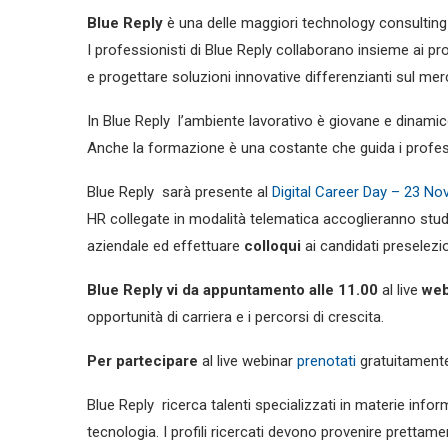
Blue Reply
è una delle maggiori technology consultin
I professionisti di Blue Reply collaborano insieme ai pro
e progettare soluzioni innovative differenzianti sul mer
In Blue Reply l’ambiente lavorativo è giovane e dinamico
Anche la formazione è una costante che guida i professi
Blue Reply sarà presente al
Digital Career Day – 23 N
HR collegate in modalità telematica accoglieranno studenti
aziendale ed effettuare
colloqui
ai candidati preselezion
Blue Reply vi da appuntamento alle 11.00
al live
web
opportunità di carriera e i percorsi di crescita.
Per partecipare
al live webinar
prenotati
gratuitamente
Blue Reply ricerca talenti specializzati in materie inform
tecnologia. I profili ricercati devono provenire prettame