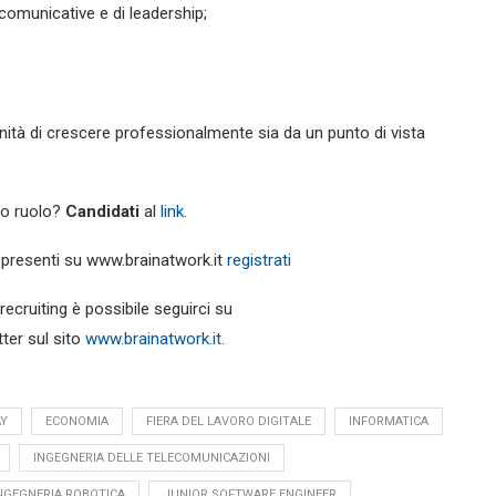
comunicative e di leadership;
unità di crescere professionalmente sia da un punto di vista
to ruolo?
Candidati
al
link.
o presenti su www.brainatwork.it
registrati
 recruiting è possibile seguirci su
tter sul sito
www.brainatwork.it.
AY
ECONOMIA
FIERA DEL LAVORO DIGITALE
INFORMATICA
INGEGNERIA DELLE TELECOMUNICAZIONI
NGEGNERIA ROBOTICA
JUNIOR SOFTWARE ENGINEER