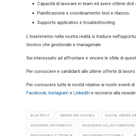
Capacità di lavorare in team ed avere ottime doti 
Pianificazione e coordinamento test e rilascio;
Supporto applicativo e troubleshooting.
L’inserimento nella nostra realtà si traduce nell’opport
tecnico che gestionale e manageriale.
Sei interessato ad affrontare e vincere le sfide di ques
Per conoscere e candidarti alle ultime offerte di lavor
Per conoscere tutte le novità relative ai nostri eventi di
Facebook
,
Instagram
e
LinkedIn
e iscriversi alla newsle
BLUE REPLY
CAREER DAY DIGITALE
DIGITAL CAREER D
INGEGNERE INFORMATICO
INGEGNERIA DELL’AUTOMAZIONE
INGEGNERIA ELETTRONICA
INGEGNERIA GESTIONALE
I