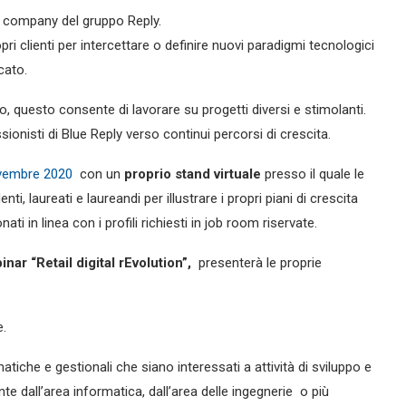
g company del gruppo Reply.
pri clienti per intercettare o definire nuovi paradigmi tecnologici
cato.
, questo consente di lavorare su progetti diversi e stimolanti.
onisti di Blue Reply verso continui percorsi di crescita.
ovembre 2020
con un
proprio stand virtuale
presso il quale le
, laureati e laureandi per illustrare i propri piani di crescita
ati in linea con i profili richiesti in job room riservate.
inar “Retail digital rEvolution”,
presenterà le proprie
.
atiche e gestionali che siano interessati a attività di sviluppo e
nte dall’area informatica, dall’area delle ingegnerie o più