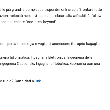
e più grandi e complesse disponibili online ed affrontare tutte
oni, velocità nello sviluppo e nei rilasci, alta affidabilità, follow-
zione per essere “one-step-beyond”.
ione per la tecnologia e voglia di accrescere il proprio bagaglio
gneria Informatica, Ingegneria Elettronica, Ingegneria delle
 Ingegneria Gestionale, Ingegneria Robotica, Economia con una
sto ruolo?
Candidati
al
link
.