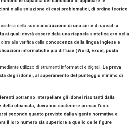
 nonché le capacità del candidato di applicare le
ni e alla soluzione di casi problematici, di ordine teorico
nsisterà nella s
omministrazione di una serie di quesiti a
ta ai quali dovrà essere data una risposta sintetica e/o nella
 oltre alla verifica della
conoscenza della lingua inglese e
licazioni informatiche più diffuse (Word, Excel, posta
ediante utilizzo di strumenti informatici e digitali.
La prova
lista degli idonei, al superamento del punteggio minimo di
erenti potranno interpellare gli idonei risultanti dalla
ne della chiamata, dovranno sostenere presso l’ente
gersi secondo quanto previsto dalla vigente normativa e
ora il loro numero sia superiore a quello delle figure