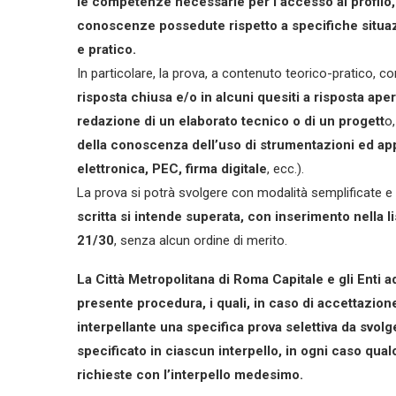
le competenze necessarie per l’accesso al profilo,
conoscenze possedute rispetto a specifiche situazio
e pratico.
In particolare, la prova, a contenuto teorico-pratico, co
risposta chiusa e/o in alcuni quesiti a risposta aper
redazione di un elaborato tecnico o di un progett
o,
della conoscenza dell’uso di strumentazioni ed app
elettronica, PEC, firma digitale
, ecc.).
La prova si potrà svolgere con modalità semplificate e m
scritta si intende superata, con inserimento nella 
21/30
, senza alcun ordine di merito.
La Città Metropolitana di Roma Capitale e gli Enti ad
presente procedura, i quali, in caso di accettazio
interpellante una specifica prova selettiva da svol
specificato in ciascun interpello, in ogni caso qual
richieste con l’interpello medesimo.