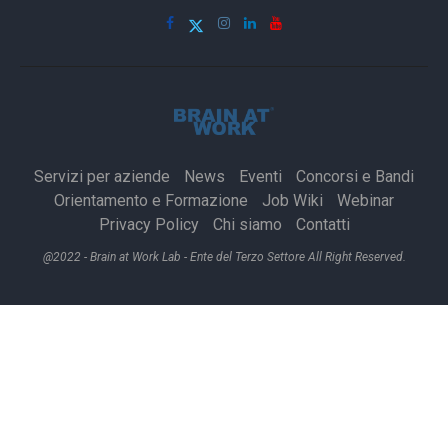
Servizi per aziende
News
Eventi
Concorsi e Bandi
Orientamento e Formazione
Job Wiki
Webinar
Privacy Policy
Chi siamo
Contatti
@2022 - Brain at Work Lab - Ente del Terzo Settore All Right Reserved.