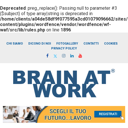
Deprecated
: preg_replace(): Passing null to parameter #3
($subject) of type array|string is deprecated in
/home/clients/a04de58df9f077595a3cd01079096662/sites/b
content/plugins/wordfence/vendor/wordfence/wf-
waf/src/lib/rules.php
on line
1896
CHI SIAMO
DICONO DI NOI
FOTOGALLERY
CONTATTI
COOKIES
PRIVACY POLICY