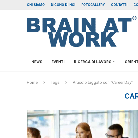
CHI SIAMO
DICONO DI NOI
FOTOGALLERY
CONTATTI
CO
NEWS
EVENTI
RICERCA DI LAVORO
ORIEN
Home
Tags
Articolo taggato con "Career Day"
CA