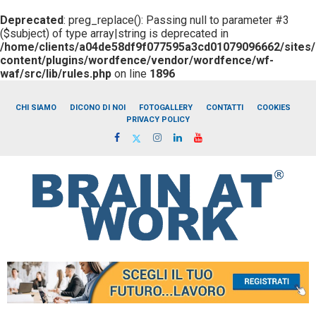
Deprecated
: preg_replace(): Passing null to parameter #3
($subject) of type array|string is deprecated in
/home/clients/a04de58df9f077595a3cd01079096662/sites/b
content/plugins/wordfence/vendor/wordfence/wf-
waf/src/lib/rules.php
on line
1896
CHI SIAMO
DICONO DI NOI
FOTOGALLERY
CONTATTI
COOKIES
PRIVACY POLICY