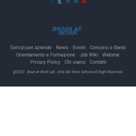
Servizi per aziende
News
Eventi
Concorsi e Bandi
Orientamento e Formazione
Job Wiki
Webinar
Privacy Policy
Chi siamo
Contatti
@2022 - Brain at Work Lab - Ente del Terzo Settore All Right Reserved.