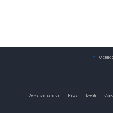
FACEBO
Servizi per aziende
News
Eventi
Conc