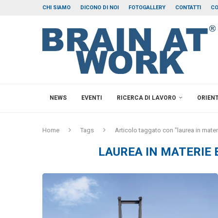
CHI SIAMO
DICONO DI NOI
FOTOGALLERY
CONTATTI
CO
NEWS
EVENTI
RICERCA DI LAVORO
ORIEN
Home
Tags
Articolo taggato con "laurea in mate
LAUREA IN MATERIE