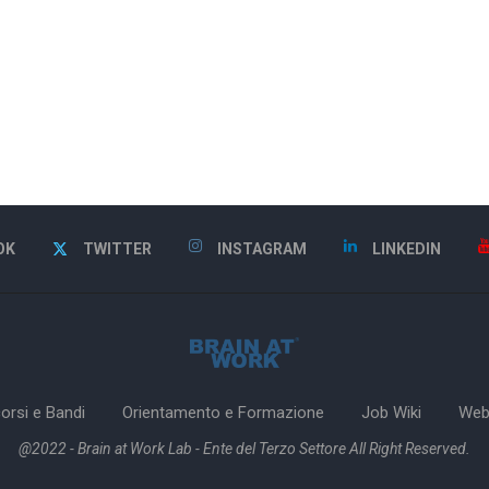
OK
TWITTER
INSTAGRAM
LINKEDIN
orsi e Bandi
Orientamento e Formazione
Job Wiki
Web
@2022 - Brain at Work Lab - Ente del Terzo Settore All Right Reserved.