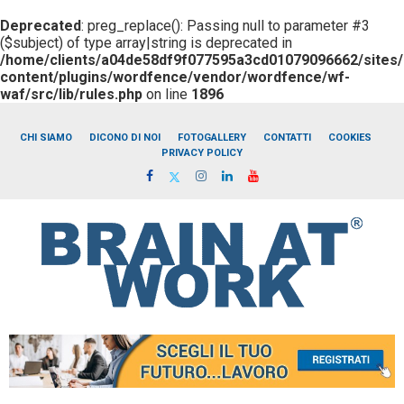
Deprecated
: preg_replace(): Passing null to parameter #3
($subject) of type array|string is deprecated in
/home/clients/a04de58df9f077595a3cd01079096662/sites/b
content/plugins/wordfence/vendor/wordfence/wf-
waf/src/lib/rules.php
on line
1896
CHI SIAMO
DICONO DI NOI
FOTOGALLERY
CONTATTI
COOKIES
PRIVACY POLICY