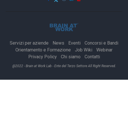
Servizi per aziende
News
Eventi
Concorsi e Bandi
Orientamento e Formazione
Job Wiki
Webinar
Privacy Policy
Chi siamo
Contatti
@2022 - Brain at Work Lab - Ente del Terzo Settore All Right Reserved.