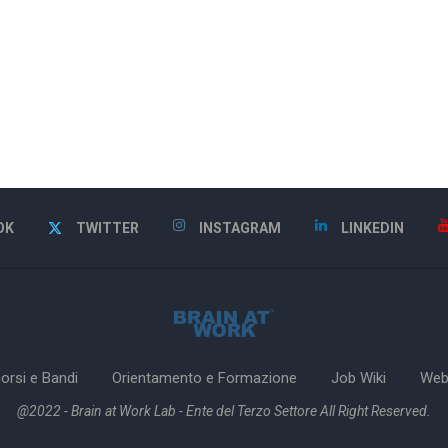
OK
TWITTER
INSTAGRAM
LINKEDIN
orsi e Bandi
Orientamento e Formazione
Job Wiki
Web
@2022 - Brain at Work Lab - Ente del Terzo Settore All Right Reserved.