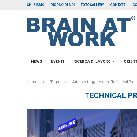
CHI SIAMO
DICONO DI NOI
FOTOGALLERY
CONTATTI
CO
NEWS
EVENTI
RICERCA DI LAVORO
ORIEN
Home
Tags
Articolo taggato con "Technical Proj
TECHNICAL P