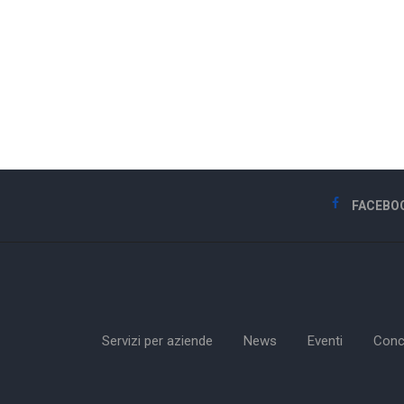
FACEBO
Servizi per aziende
News
Eventi
Conc