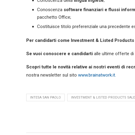
Conoscenza della
lingua inglese
;
Conoscenza
software finanziari e flussi inform
pacchetto Office;
Costituisce titolo preferenziale una precedente 
Per candidarti come Investment & Listed Products
Se vuoi conoscere e candidarti
alle ultime offerte d
Scopri tutte le novità relative ai nostri eventi di rec
nostra newsletter sul sito
www.brainatwork.it.
INTESA SAN PAOLO
INVESTMENT & LISTED PRODUCTS SALES