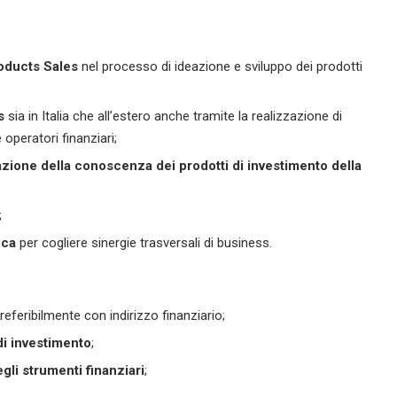
oducts Sales
nel processo di ideazione e sviluppo dei prodotti
s
sia in Italia che all’estero anche tramite la realizzazione di
operatori finanziari;
lgazione della conoscenza dei prodotti di investimento della
;
nca
per cogliere sinergie trasversali di business.
preferibilmente con indirizzo finanziario;
di investimento
;
gli strumenti finanziari
;