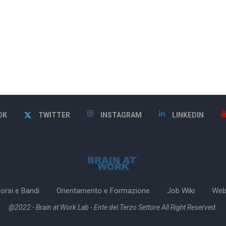
OK
TWITTER
INSTAGRAM
LINKEDIN
orsi e Bandi
Orientamento e Formazione
Job Wiki
Web
@2022 - Brain at Work Lab - Ente del Terzo Settore All Right Reserved.