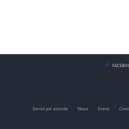
FACEBO
Servizi per aziende
News
Eventi
Conc