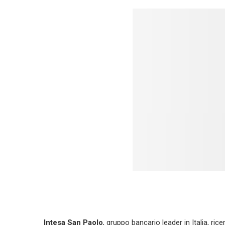
Intesa
San Paol
o
, gruppo bancario leader in Italia, ric