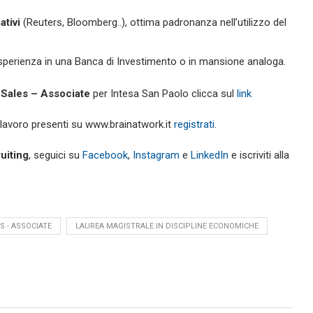
ativi
(Reuters, Bloomberg..), ottima padronanza nell’utilizzo del
esperienza in una Banca di Investimento o in mansione analoga.
 Sales – Associate
per Intesa San Paolo clicca sul
link
i lavoro presenti su www.brainatwork.it
registrati
.
ruiting
, seguici su
Facebook
,
Instagram
e
LinkedIn
e iscriviti alla
 - ASSOCIATE
LAUREA MAGISTRALE IN DISCIPLINE ECONOMICHE