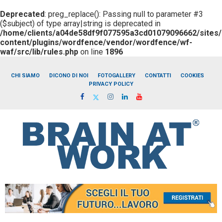
Deprecated
: preg_replace(): Passing null to parameter #3
($subject) of type array|string is deprecated in
/home/clients/a04de58df9f077595a3cd01079096662/sites/b
content/plugins/wordfence/vendor/wordfence/wf-
waf/src/lib/rules.php
on line
1896
CHI SIAMO
DICONO DI NOI
FOTOGALLERY
CONTATTI
COOKIES
PRIVACY POLICY